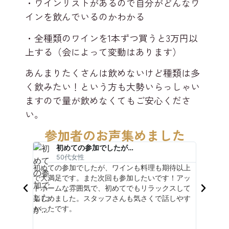
・ワインリストがあるので自分がどんなワ
インを飲んでいるのかわかる
・全種類のワインを1本ずつ買うと3万円以
上する（会によって変動はあります）
あんまりたくさんは飲めないけど種類は多
く飲みたい！という方も大勢いらっしゃい
ますので量が飲めなくてもご安心くださ
い。
参加者のお声集めました​
初めての参加でしたが…
50代女性
級ワイン
初めての参加でしたが、ワインも料理も期待以上
溝の口
でこんな
で大満足です。また次回も参加したいです！アッ
は思い
トホームな雰囲気で、初めてでもリラックスして
も参加
楽しめました。スタッフさんも気さくで話しやす
かったです。