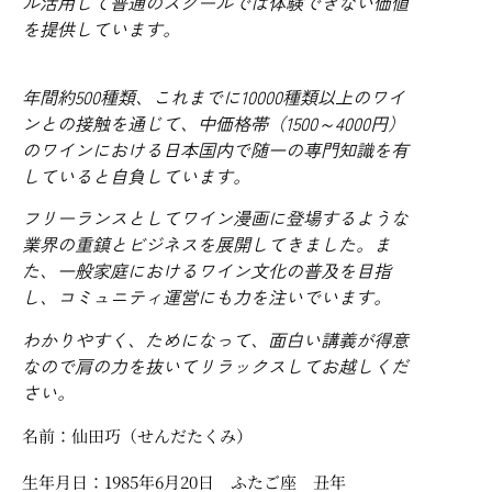
ル活用して普通のスクールでは体験できない価値
を提供しています。
年間約500種類、これまでに10000種類以上のワイ
ンとの接触を通じて、中価格帯（1500～4000円）
のワインにおける日本国内で随一の専門知識を有
していると自負しています。
フリーランスとしてワイン漫画に登場するような
業界の重鎮とビジネスを展開してきました。ま
た、一般家庭におけるワイン文化の普及を目指
し、コミュニティ運営にも力を注いでいます。
わかりやすく、ためになって、面白い講義が得意
なので肩の力を抜いてリラックスしてお越しくだ
さい。
名前：仙田巧（せんだたくみ）
生年月日：1985年6月20日 ふたご座 丑年