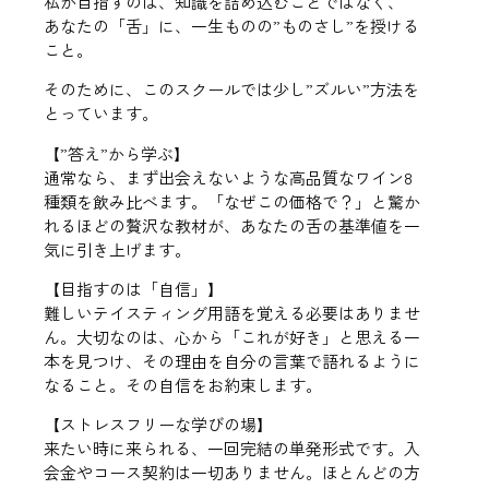
私が目指すのは、知識を詰め込むことではなく、
あなたの「舌」に、一生ものの”ものさし”を授ける
こと。
そのために、このスクールでは少し”ズルい”方法を
とっています。
【”答え”から学ぶ】
通常なら、まず出会えないような高品質なワイン8
種類を飲み比べます。「なぜこの価格で？」と驚か
れるほどの贅沢な教材が、あなたの舌の基準値を一
気に引き上げます。
【目指すのは「自信」】
難しいテイスティング用語を覚える必要はありませ
ん。大切なのは、心から「これが好き」と思える一
本を見つけ、その理由を自分の言葉で語れるように
なること。その自信をお約束します。
【ストレスフリーな学びの場】
来たい時に来られる、一回完結の単発形式です。入
会金やコース契約は一切ありません。ほとんどの方