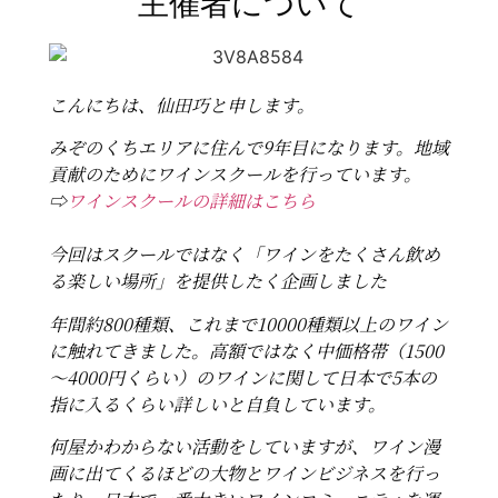
主催者について
こんにちは、仙田巧と申します。
みぞのくちエリアに住んで9年目になります。地域
貢献のためにワインスクールを行っています。
⇨
ワインスクールの詳細はこちら
今回はスクールではなく「ワインをたくさん飲め
る楽しい場所」を提供したく企画しました
年間約800種類、これまで10000種類以上のワイン
に触れてきました。高額ではなく中価格帯（1500
～4000円くらい）のワインに関して日本で5本の
指に入るくらい詳しいと自負しています。
何屋かわからない活動をしていますが、ワイン漫
画に出てくるほどの大物とワインビジネスを行っ