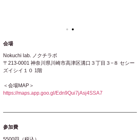
会場
Nokuchi lab. ノクチラボ
〒213-0001 神奈川県川崎市高津区溝口３丁目３−８ セシー
ズイシイ１０ 1階
＜会場MAP＞
https://maps.app.goo.gl/Edn9Qui7jAsj4SSA7
参加費
5500円（税込）